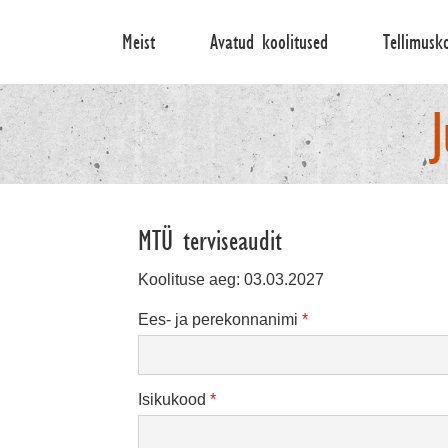
Skip
to
Meist
Avatud koolitused
Tellimusk
content
MTÜ terviseaudit
Koolituse aeg: 03.03.2027
Ees- ja perekonnanimi
*
Isikukood
*