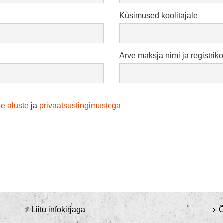
Küsimused koolitajale
Arve maksja nimi ja registri
e aluste
ja
privaatsustingimustega
Liitu infokirjaga
Õ