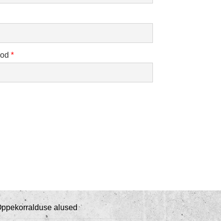
kood
*
ppekorralduse alused