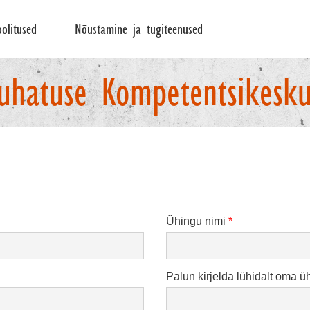
oolitused
Nõustamine ja tugiteenused
Ühingu nimi
*
Palun kirjelda lühidalt oma ü