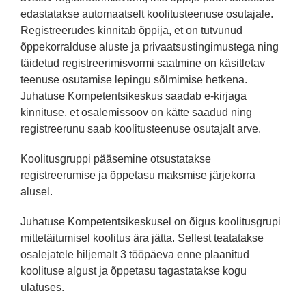
edastatakse automaatselt koolitusteenuse osutajale.
Registreerudes kinnitab õppija, et on tutvunud
õppekorralduse aluste ja privaatsustingimustega ning
täidetud registreerimisvormi saatmine on käsitletav
teenuse osutamise lepingu sõlmimise hetkena.
Juhatuse Kompetentsikeskus saadab e-kirjaga
kinnituse, et osalemissoov on kätte saadud ning
registreerunu saab koolitusteenuse osutajalt arve.
Koolitusgruppi pääsemine otsustatakse
registreerumise ja õppetasu maksmise järjekorra
alusel.
Juhatuse Kompetentsikeskusel on õigus koolitusgrupi
mittetäitumisel koolitus ära jätta. Sellest teatatakse
osalejatele hiljemalt 3 tööpäeva enne plaanitud
koolituse algust ja õppetasu tagastatakse kogu
ulatuses.