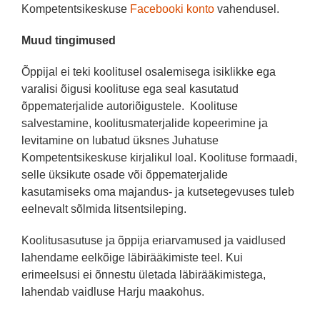
Kompetentsikeskuse
Facebooki konto
vahendusel.
Muud tingimused
Õppijal ei teki koolitusel osalemisega isiklikke ega
varalisi õigusi koolituse ega seal kasutatud
õppematerjalide autoriõigustele. Koolituse
salvestamine, koolitusmaterjalide kopeerimine ja
levitamine on lubatud üksnes Juhatuse
Kompetentsikeskuse kirjalikul loal. Koolituse formaadi,
selle üksikute osade või õppematerjalide
kasutamiseks oma majandus- ja kutsetegevuses tuleb
eelnevalt sõlmida litsentsileping.
Koolitusasutuse ja õppija eriarvamused ja vaidlused
lahendame eelkõige läbirääkimiste teel. Kui
erimeelsusi ei õnnestu ületada läbirääkimistega,
lahendab vaidluse Harju maakohus.