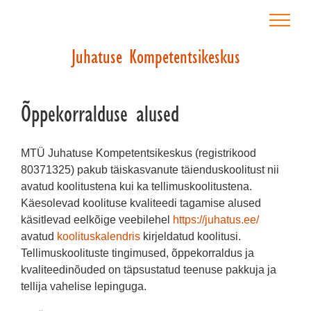
Skip
to
content
Õppekorralduse alused
MTÜ Juhatuse Kompetentsikeskus (registrikood
80371325) pakub täiskasvanute täienduskoolitust nii
avatud koolitustena kui ka tellimuskoolitustena.
Käesolevad koolituse kvaliteedi tagamise alused
käsitlevad eelkõige veebilehel
https://juhatus.ee/
avatud
koolituskalendris
kirjeldatud koolitusi.
Tellimuskoolituste tingimused, õppekorraldus ja
kvaliteedinõuded on täpsustatud teenuse pakkuja ja
tellija vahelise lepinguga.