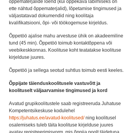
õppematerjalide loend (kui õppekava läbimiseks on
ette nähtud õppematerjalid), lõpetamise tingimused ja
väljastatavad dokumendid ning koolitaja
kvalifikatsiooni, õpi- või töökogemuse kirjeldus.
Õppetöö ajalise mahu arvestuse ühik on akadeemiline
tund (45 min). Õppetöö toimub kontaktõppena või
veebikeskkonnas. Koolituse koht teatatakse koolituse
kirjelduse juures.
Õppetöö ja sellega seotud suhtlus toimub eesti keeles.
Õppijate täienduskoolitusele vastuvõtt ja
koolituselt väljaarvamise tingimused ja kord
Avatud grupikoolitustele saab registreeruda Juhatuse
Kompetentsikeskuse kodulehel
https://juhatus.ee/avatud-koolitused/
ning koolitusel
osalemiseks tuleb täita koolituse kirjelduse juures
avatav registreerimisvorm, mis õppija poolt täidetuna