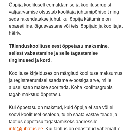
Õppija koolituselt eemaldamise ja koolitusgrupist
väljaarvamise otsustab koolitaja juhtumipõhiselt ning
seda rakendatakse juhul, kui õppija käitumine on
ebaeetiline, õigusvastane või teisi õppijaid ja koolitajat
häiriv.
Täienduskoolituse eest õppetasu maksmine,
sellest vabastamine ja selle tagastamise
tingimused ja kord.
Koolituse kirjelduses on märgitud koolituse maksumus
ja registreerumisel saadame e-postiga arve, mille
alusel saab makse sooritada. Koha koolitusgrupis
tagab makstud õppetasu.
Kui õppetasu on makstud, kuid õppija ei saa või ei
soovi koolitusel osaleda, tuleb saata vastav teade ja
taotlus õppetasu tagastamiseks aadressile
info@juhatus.ee
. Kui taotlus on edastatud vähemalt 7