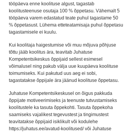
tööpäeva enne koolituse algust, tagastab
koolitusteenuse osutaja 100 % õppetasu. Vähemalt 5
tööpäeva varem edastatud teate puhul tagastame 50
% õppetasust. Lühema etteteatamisaja puhul õppetasu
tagastamisele ei kuulu.
Kui koolitaja haigestumise või muu mõjuva põhjuse
tõttu jääb koolitus ära, teavitab Juhatuse
Kompetentsikeskus õppijaid sellest esimesel
võimalusel ning pakub välja uue kuupäeva koolituse
toimumiseks. Kui pakutud uus aeg ei sobi,
tagastatakse õppijale ära jäänud koolituse õppetasu.
Juhatuse Kompetentsikeskusel on õigus pakkuda
õppijate motiveerimiseks ja teenuste tutvustamiseks
koolitustele ka tasuta õppekohti. Tasuta õppekoha
saamiseks vajalikest tegevustest ja tingimustest
teavitatakse õppijaid isiklikult või kodulehe
https://juhatus.ee/avatud-koolitused/ või Juhatuse