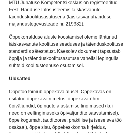
MTÜ Juhatuse Kompetentsikeskus on registreeritud
Eesti Hariduse Infosüsteemis täiskasvanute
täienduskoolitusasutusena (täiskasvanuhariduse
majandustegevusteade nr. 219382).
Õppekorralduse aluste koostamisel oleme lähtunud
täiskasvanute koolituse seaduses ja täienduskoolituse
standardis sätestatust. Käesolev dokument täpsustab
õppija ja täienduskoolitusasutuse vahelisi lepingulisi
suhteid koolitusteenuse osutamisel.
Üldsätted
Õppetöö toimub õppekava alusel. Õppekavas on
esitatud õppekava nimetus, õppekavarühm,
õpiväljundid, õpingute alustamise tingimused (kui
need on eeltingimuseks õpiväljundite saavutamisel),
õppe kogumaht (auditoorse, praktilise ja iseseisva töö
osakaal), õppe sisu, õppekeskkonna kirjeldus,