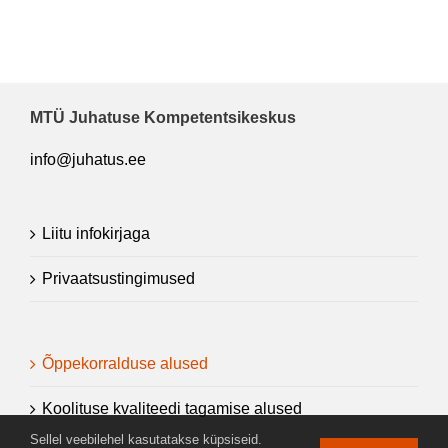
MTÜ Juhatuse Kompetentsikeskus
info@juhatus.ee
Liitu infokirjaga
Privaatsustingimused
Õppekorralduse alused
Koolituse kvaliteedi tagamise alused
Sellel veebilehel kasutatakse küpsiseid.